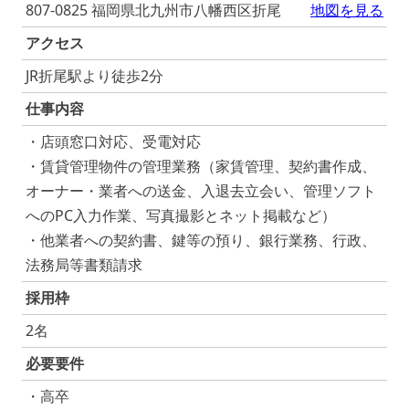
807-0825 福岡県北九州市八幡西区折尾
地図を見る
アクセス
JR折尾駅より徒歩2分
仕事内容
・店頭窓口対応、受電対応
・賃貸管理物件の管理業務（家賃管理、契約書作成、
オーナー・業者への送金、入退去立会い、管理ソフト
へのPC入力作業、写真撮影とネット掲載など）
・他業者への契約書、鍵等の預り、銀行業務、行政、
法務局等書類請求
採用枠
2名
必要要件
・高卒