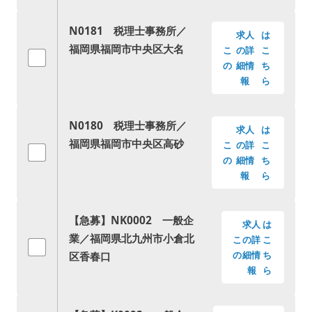
N0181 税理士事務所／
求人
は
福岡県福岡市中央区大名
こ
の詳
こ
の
細情
ち
報
ら
N0180 税理士事務所／
求人
は
福岡県福岡市中央区高砂
こ
の詳
こ
の
細情
ち
報
ら
【急募】NK0002 一般企
求人
は
業／福岡県北九州市小倉北
こ
の詳
こ
区香春口
の
細情
ち
報
ら