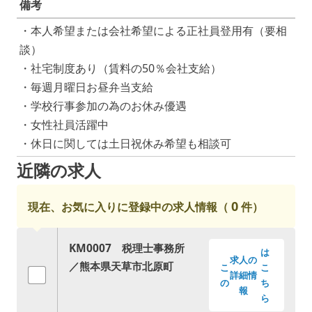
備考
・本人希望または会社希望による正社員登用有（要相
談）
・社宅制度あり（賃料の50％会社支給）
・毎週月曜日お昼弁当支給
・学校行事参加の為のお休み優遇
・女性社員活躍中
・休日に関しては土日祝休み希望も相談可
近隣の求人
0
現在、お気に入りに登録中の求人情報（
件）
KM0007 税理士事務所
は
求人の
／熊本県天草市北原町
こ
こ
詳細情
の
ち
報
ら