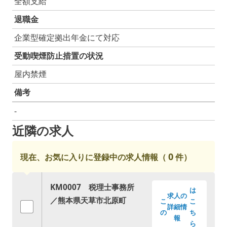
全額支給
退職金
企業型確定拠出年金にて対応
受動喫煙防止措置の状況
屋内禁煙
備考
-
近隣の求人
0
現在、お気に入りに登録中の求人情報（
件）
KM0007 税理士事務所
は
求人の
／熊本県天草市北原町
こ
こ
詳細情
の
ち
報
ら