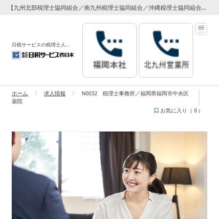
【九州北部税理士協同組合／南九州税理士協同組合／沖縄税理士協同組合】 専属代理店 日税サービス西日本
日税サービスの税理士人材紹介サービス
ホーム
求人情報
N0032 税理士事務所／福岡県福岡市中央区
薬院
お気に入り（
0
）