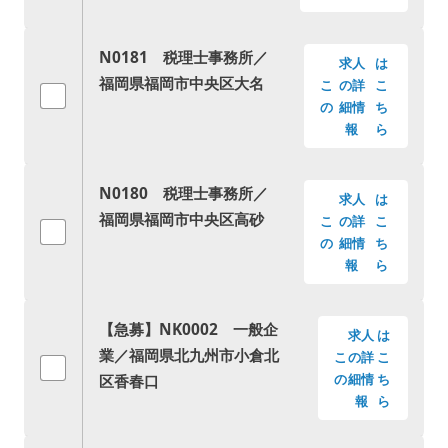
N0181 税理士事務所／
求人
は
福岡県福岡市中央区大名
こ
の詳
こ
の
細情
ち
報
ら
N0180 税理士事務所／
求人
は
福岡県福岡市中央区高砂
こ
の詳
こ
の
細情
ち
報
ら
【急募】NK0002 一般企
求人
は
業／福岡県北九州市小倉北
こ
の詳
こ
区香春口
の
細情
ち
報
ら