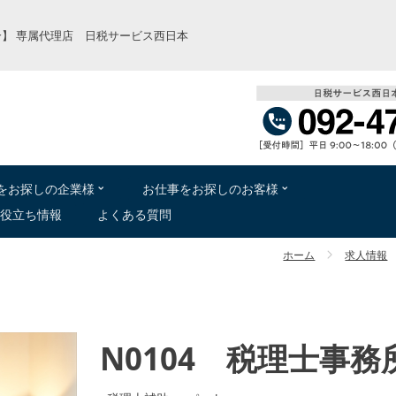
】 専属代理店 日税サービス西日本
をお
探
しの
企業様
お
仕事
をお
探
しのお
客様
役立
ち
情報
よくある
質問
ホーム
求人情報
N0104 税理士事