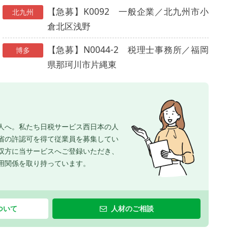
【急募】K0092 一般企業／北九州市小
北九州
倉北区浅野
【急募】N0044-2 税理士事務所／福岡
博多
県那珂川市片縄東
人へ。私たち日税サービス西日本の人
省の許認可を得て従業員を募集してい
双方に当サービスへご登録いただき、
用関係を取り持っています。
ついて
人材のご相談