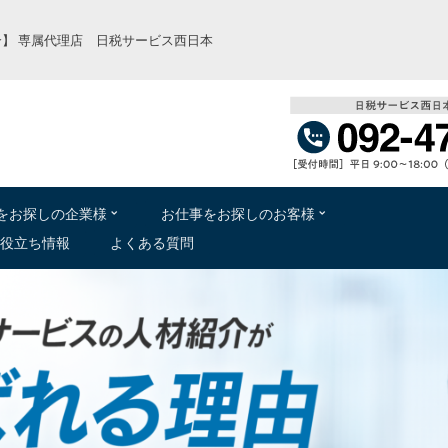
】 専属代理店 日税サービス西日本
をお
探
しの
企業様
お
仕事
をお
探
しのお
客様
役立
ち
情報
よくある
質問