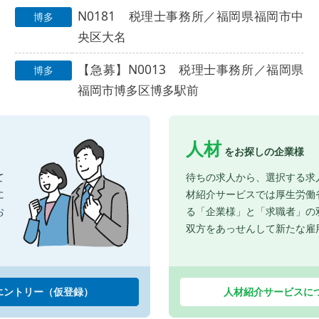
N0181 税理士事務所／福岡県福岡市中
博多
央区大名
【急募】N0013 税理士事務所／福岡県
博多
福岡市博多区博多駅前
人材
をお探しの企業様
て
待ちの求人から、選択する求
に
材紹介サービスでは厚生労働
お
る「企業様」と「求職者」の
双方をあっせんして新たな雇
エントリー（仮登録）
人材紹介サービスに