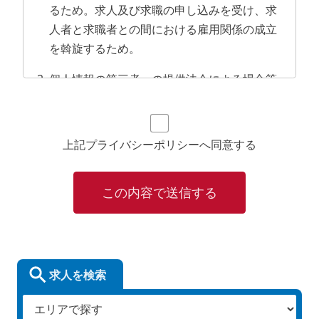
るため。求人及び求職の申し込みを受け、求
人者と求職者との間における雇用関係の成立
を斡旋するため。
個人情報の第三者への提供法令による場合等
を除き、個人情報を皆様の承諾なく第三者に
提供・開示いたしません。
上記プライバシーポリシーへ同意する
個人情報保護対策個人情報保護のための教育
を定期的に行い、個人情報を厳重に管理いた
します。
この内容で送信する
保有するデータベースシステムについては、
「個人情報保護計画」に従い必要な セキュリ
ティ対策を講じます。
求人を検索
個人情報の開示・訂正・削除等の問合せ窓口
ご自身の個人情報について開示・訂正・削除