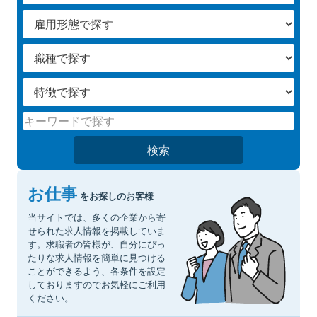
等を希望される場合の窓口は下記とします。
個人情報問い合わせ窓口
株式会社日税サービス西日本
有料職業紹介事業許可（４０－ユ－３００３４
２）
TEL
検索
：
０９２－４７４－２４７１
お仕事
をお探しのお客様
FAX
当サイトでは、多くの企業から寄
：
せられた求人情報を掲載していま
す。求職者の皆様が、自分にぴっ
０９２－４７４－２４８５
たりな求人情報を簡単に見つける
担当者
ことができるよう、各条件を設定
しておりますのでお気軽にご利用
：
ください。
システム開発課 吉田 一貴