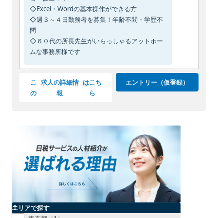
◇Excel・Wordの基本操作ができる方
◇週３～４日勤務者を募集！年齢不問・学歴不
問
◇６０代の所長先生がいらっしゃるアットホー
ムな事務所様です
こ
求人の詳細情
はこち
エントリー（仮登録）
の
報
ら
エリアで探す