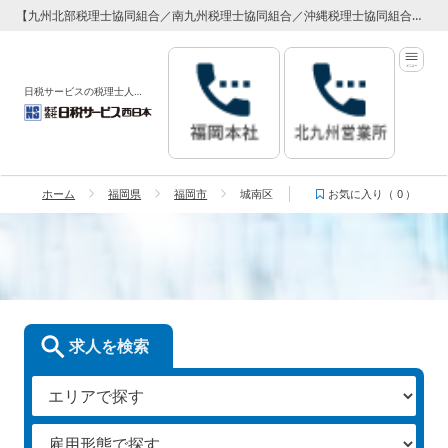
【九州北部税理士協同組合／南九州税理士協同組合／沖縄税理士協同組合】 専属代理店 日税サービス西日本
日税サービスの税理士人材紹介サービス
ホーム
福岡県
福岡市
城南区
お気に入り（
0
）
城南区
求人を検索