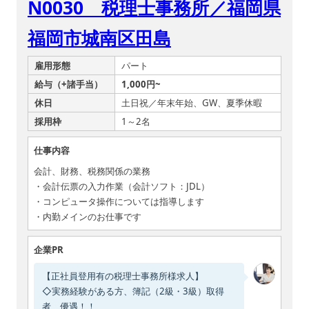
N0030 税理士事務所／福岡県
福岡市城南区田島
雇用形態
パート
給与（+諸手当）
1,000円~
休日
土日祝／年末年始、GW、夏季休暇
採用枠
1～2名
仕事内容
会計、財務、税務関係の業務
・会計伝票の入力作業（会計ソフト：JDL）
・コンピュータ操作については指導します
・内勤メインのお仕事です
企業PR
【正社員登用有の税理士事務所様求人】
◇実務経験がある方、簿記（2級・3級）取得
者 優遇！！