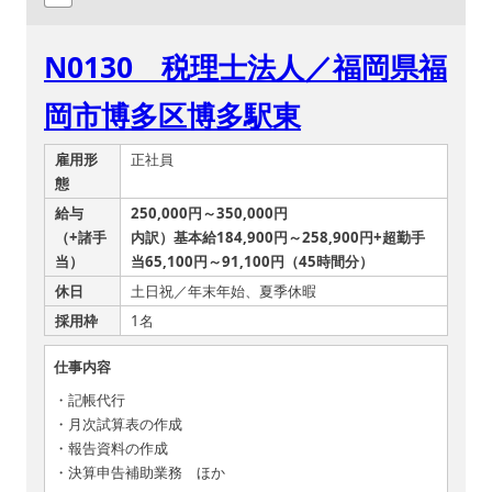
N0130 税理士法人／福岡県福
岡市博多区博多駅東
雇用形
正社員
態
給与
250,000円～350,000円
（+諸手
内訳）基本給184,900円～258,900円+超勤手
当）
当65,100円～91,100円（45時間分）
休日
土日祝／年末年始、夏季休暇
採用枠
1名
仕事内容
・記帳代行
・月次試算表の作成
・報告資料の作成
・決算申告補助業務 ほか