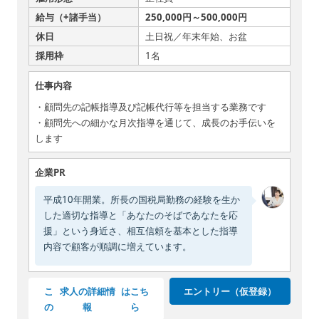
給与（+諸手当）
250,000円～500,000円
休日
土日祝／年末年始、お盆
採用枠
1名
仕事内容
・顧問先の記帳指導及び記帳代行等を担当する業務です
・顧問先への細かな月次指導を通じて、成長のお手伝いを
します
企業PR
平成10年開業。所長の国税局勤務の経験を生か
した適切な指導と「あなたのそばであなたを応
援」という身近さ、相互信頼を基本とした指導
内容で顧客が順調に増えています。
こ
求人の詳細情
はこち
エントリー（仮登録）
の
報
ら