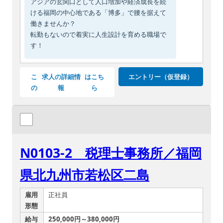
アジアの玄関口として人口増加や経済成長を続
ける福岡の中心地である「博多」で腰を据えて
働きませんか？
転勤もないので着実に人生設計を育める職場で
す！
こ
求人の詳細情
はこち
エントリー（仮登録）
の
報
ら
N0103-2 税理士事務所／福岡
県北九州市若松区二島
雇用
正社員
形態
給与
250,000円～380,000円