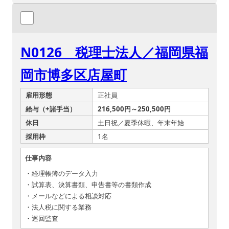
N0126 税理士法人／福岡県福
岡市博多区店屋町
雇用形態
正社員
給与（+諸手当）
216,500円～250,500円
休日
土日祝／夏季休暇、年末年始
採用枠
1名
仕事内容
・経理帳簿のデータ入力
・試算表、決算書類、申告書等の書類作成
・メールなどによる相談対応
・法人税に関する業務
・巡回監査