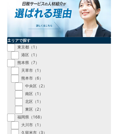
エリアで探す
東京都（1）
港区（1）
熊本県（7）
天草市（1）
熊本市（6）
中央区（2）
南区（1）
北区（1）
東区（2）
福岡県（168）
大川市（1）
久留米市（3）