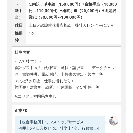
（+
※内訳：基本給（150,000円）+資格手当（10,000
諸手
円～110,000円）+地域手当（20,000円）+固定残
当）
業代（70,000円～100,000円）
休日
土日／試験前休暇応相談、弊社カレンダーによる
採用
1名
枠
仕事内容
＜入社後すぐ＞
会計ソフト入力（領収書・通帳・請求書）、データチェッ
ク、書類整理、電話対応、申告書の提出・製本 等
＜入社3ヵ月後 仕事に慣れたら＞
顧問先月次業務、訪問、年末調整、確定申告 等
※エリア：福岡県内中心
企業PR
【総合事務所】ワンストップサービス
税理士5科目合格11名、社労士4名、行政書士4