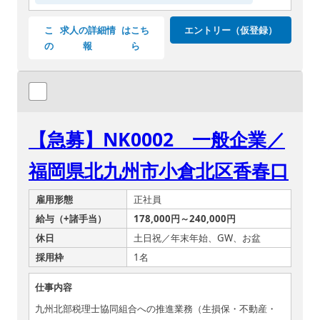
こ
求人の詳細情
はこち
エントリー（仮登録）
の
報
ら
【急募】NK0002 一般企業／
福岡県北九州市小倉北区香春口
雇用形態
正社員
給与（+諸手当）
178,000円～240,000円
休日
土日祝／年末年始、GW、お盆
採用枠
1名
仕事内容
九州北部税理士協同組合への推進業務（生損保・不動産・