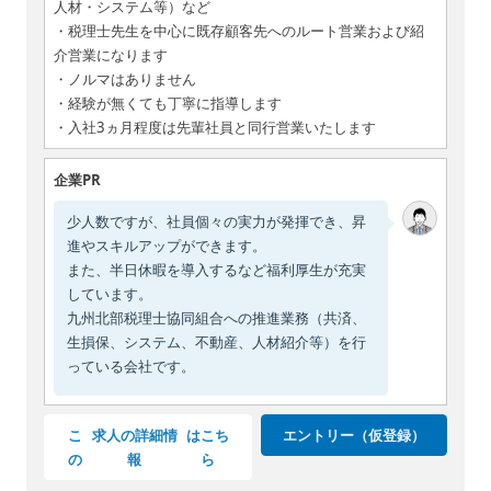
人材・システム等）など
・税理士先生を中心に既存顧客先へのルート営業および紹
介営業になります
・ノルマはありません
・経験が無くても丁寧に指導します
・入社3ヵ月程度は先輩社員と同行営業いたします
企業PR
少人数ですが、社員個々の実力が発揮でき、昇
進やスキルアップができます。
また、半日休暇を導入するなど福利厚生が充実
しています。
九州北部税理士協同組合への推進業務（共済、
生損保、システム、不動産、人材紹介等）を行
っている会社です。
こ
求人の詳細情
はこち
エントリー（仮登録）
の
報
ら