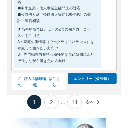
名
■中小企業・個人事業主顧問先の対応
■公益法人系（公益法人等約100件他）の会
計・運営相談
★当事務所では、以下の2つの働き方（コー
ス）をご用意
A：家庭の事情等（ワークライフバランス）を
考慮して働きたい方向け
B：専門職志向を持ち積極的な自己研鑽により
成長しながら働きたい方向け
こ
求人の詳細情
はこち
エントリー（仮登録）
の
報
ら
ページネーション
1
2
11
…
次へ