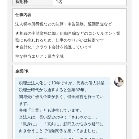
採用枠
1名
仕事内容
法人税や所得税などの決算・申告業務、巡回監査など
★相続の申請業務に加え組織再編などのコンサルタント業
務にも携われるため、仕事のやりがいは抜群です
★自計化・クラウド会計を推進しています
主な担当エリア：県内全域
企業PR
税理士法人化して10年ですが、代表の個人開業
税理士時代から通算すると創業62年。
関与先に優良企業が多く、健全経営を行ってい
ます。
各種「士業」とも連携しています。
当法人は、長い歴史の中で「さわやかに」、
「親身に」、「真剣に」顧問先の悩みや疑問に
向き合うことで信頼関係を築いてきました。