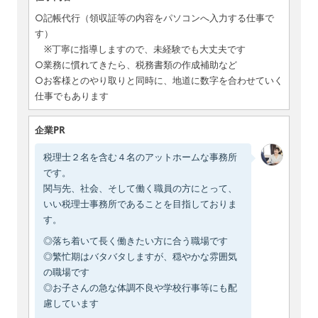
○記帳代行（領収証等の内容をパソコンへ入力する仕事で
す）
※丁寧に指導しますので、未経験でも大丈夫です
○業務に慣れてきたら、税務書類の作成補助など
○お客様とのやり取りと同時に、地道に数字を合わせていく
仕事でもあります
企業PR
税理士２名を含む４名のアットホームな事務所
です。
関与先、社会、そして働く職員の方にとって、
いい税理士事務所であることを目指しておりま
す。
◎落ち着いて長く働きたい方に合う職場です
◎繁忙期はバタバタしますが、穏やかな雰囲気
の職場です
◎お子さんの急な体調不良や学校行事等にも配
慮しています