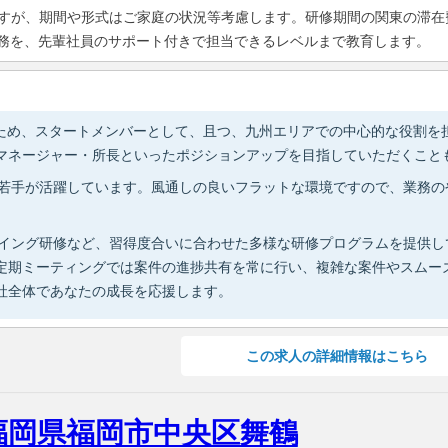
すが、期間や形式はご家庭の状況等考慮します。研修期間の関東の滞在
務を、先輩社員のサポート付きで担当できるレベルまで教育します。
ため、スタートメンバーとして、且つ、九州エリアでの中心的な役割を
マネージャー・所長といったポジションアップを目指していただくこと
ンと若手が活躍しています。風通しの良いフラットな環境ですので、業務
ルプレイング研修など、習得度合いに合わせた多様な研修プログラムを提供
定期ミーティングでは案件の進捗共有を常に行い、複雑な案件やスムー
社全体であなたの成長を応援します。
この
求人の詳細情報
はこちら
／福岡県福岡市中央区舞鶴