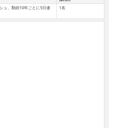
シュ、勤続10年ごとに5日連
1名