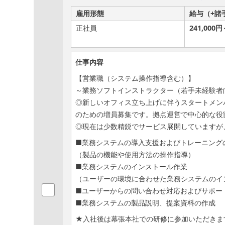
雇用形態
給与（+諸
正社員
241,000円
仕事内容
【営業職（システム操作指導含む）】
～業務ソフトインストラクター（若手未経験者
◎新しいオフィス立ち上げに伴うスタートメン
のための増員募集です。拠点運営で中心的な役
◎現在は少数精鋭でサービス展開していますが
■業務システムの導入支援およびトレーニン
（製品の機能や使用方法の操作指導）
■業務システムのインストール作業
（ユーザーの環境に合わせた業務システムのイ
■ユーザーからの問い合わせ対応およびサポー
■業務システムの製品説明、提案資料の作成
★入社後は幕張本社での研修に参加いただきま