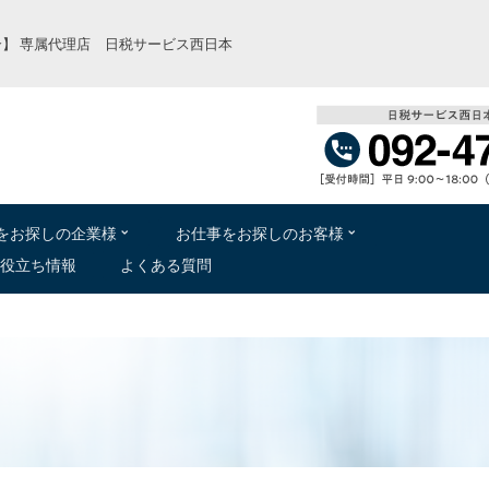
】 専属代理店 日税サービス西日本
をお
探
しの
企業様
お
仕事
をお
探
しのお
客様
役立
ち
情報
よくある
質問