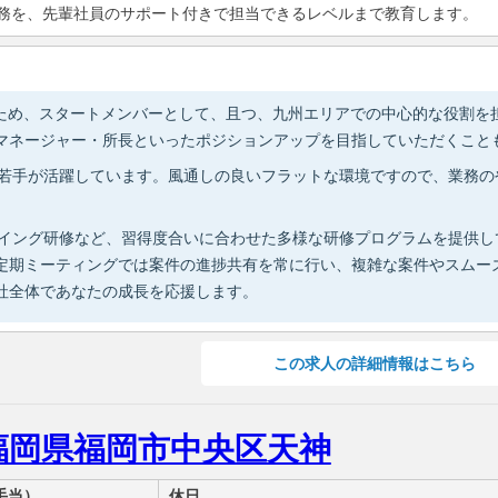
務を、先輩社員のサポート付きで担当できるレベルまで教育します。
ため、スタートメンバーとして、且つ、九州エリアでの中心的な役割を
マネージャー・所長といったポジションアップを目指していただくこと
ンと若手が活躍しています。風通しの良いフラットな環境ですので、業務
ルプレイング研修など、習得度合いに合わせた多様な研修プログラムを提供
定期ミーティングでは案件の進捗共有を常に行い、複雑な案件やスムー
社全体であなたの成長を応援します。
この
求人の詳細情報
はこちら
／福岡県福岡市中央区天神
手当）
休日