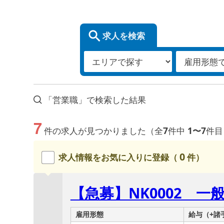
求人を検索
「営業職」で検索した結果
7
件の求人が見つかりました（全
7
件中
1〜7
件目
0
求人情報をお気に入りに登録（
件）
【急募】NK0002 
雇用形態
給与（+諸