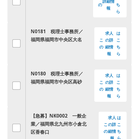
詳細情
の
ち
報
ら
N0181 税理士事務所／
求人
は
福岡県福岡市中央区大名
こ
の詳
こ
の
細情
ち
報
ら
N0180 税理士事務所／
求人
は
福岡県福岡市中央区高砂
こ
の詳
こ
の
細情
ち
報
ら
【急募】NK0002 一般企
求人
は
業／福岡県北九州市小倉北
こ
の詳
こ
区香春口
の
細情
ち
報
ら