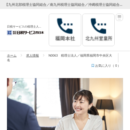
【九州北部税理士協同組合／南九州税理士協同組合／沖縄税理士協同組合】 専属代理店 日税サービス西日本
日税サービスの税理士人材紹介サービス
ホーム
求人情報
N0063 税理士法人／福岡県福岡市中央区大
名
お気に入り（
0
）