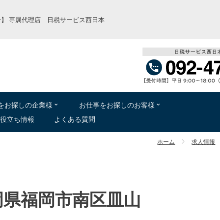
】 専属代理店 日税サービス西日本
をお
探
しの
企業様
お
仕事
をお
探
しのお
客様
役立
ち
情報
よくある
質問
ホーム
求人情報
福岡県福岡市南区皿山