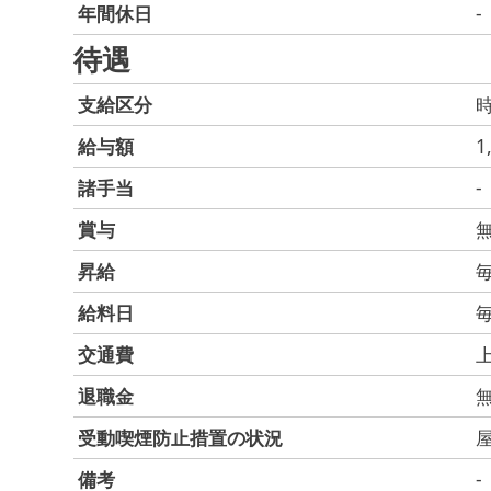
年間休日
-
待遇
支給区分
給与額
1
諸手当
-
賞与
昇給
給料日
交通費
上
退職金
受動喫煙防止措置の状況
備考
-